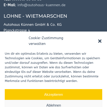
E-Mail
:
info@autohaus-kuennen.de
LOHNE - WIETMARSCHEN
Autohaus Künnen GmbH & Co. KG
Planckstrasse 4
49835 Lohne - Wietmarschen
Cookie-Zustimmung
verwalten
Tel.:
(05908) 937 65 70
E-Mail
:
info@autohaus-kuennen.de
Um dir ein optimales Erlebnis zu bieten, verwenden wir
Technologien wie Cookies, um Geräteinformationen zu speichern
LINGEN
und/oder darauf zuzugreifen. Wenn du diesen Technologien
zustimmst, können wir Daten wie das Surfverhalten oder
Autohaus Künnen GmbH & Co. KG
eindeutige IDs auf dieser Website verarbeiten. Wenn du deine
Zustimmung nicht erteilst oder zurückziehst, können bestimmte
Bernardstraße 33 - 35
Merkmale und Funktionen beeinträchtigt werden.
49808 Lingen (Ems)
Tel.:
(0591) 766 30
Akzeptieren
E-Mail
:
info@autohaus-kuennen.de
Ablehnen